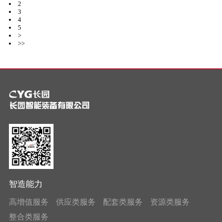
2
3
4
5
>
>>
智造能力
高增值服务
供应类服务
配套类服务
资源类服务
整合类服务