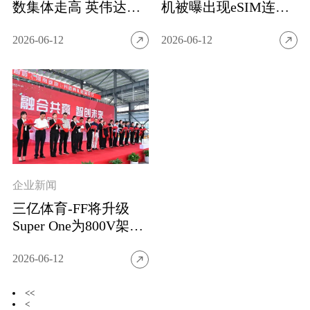
数集体走高 英伟达涨
机被曝出现eSIM连接
超5% AMD创新高
问题 无法使用网络
2026-06-12
2026-06-12
企业新闻
三亿体育-FF将升级
Super One为800V架构
或加快推进混增项目
2026-06-12
<<
<